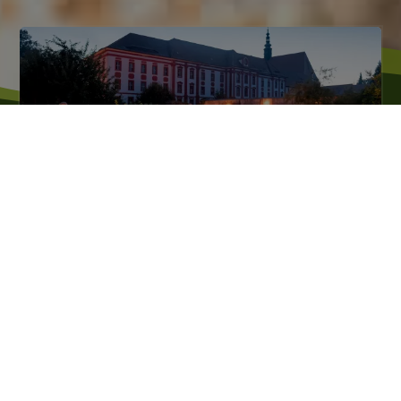
Kloster St. Marienstern in Panschwitz-
Kuckau