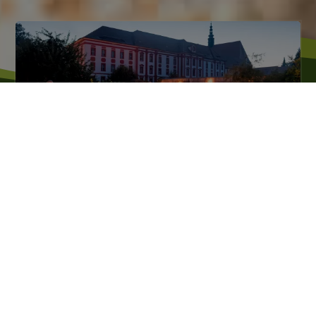
Kloster St. Marienstern in Panschwitz-
Kuckau